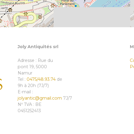
Joly Antiquités srl
M
Adresse : Rue du
C
pont 19, 5000
Po
Namur
Tel :
0475/48.93.74
de
9h à 20h (7J/7)
E-mail :
jolyantic@gmail.com
7J/7
Nº TVA : BE
0451252413