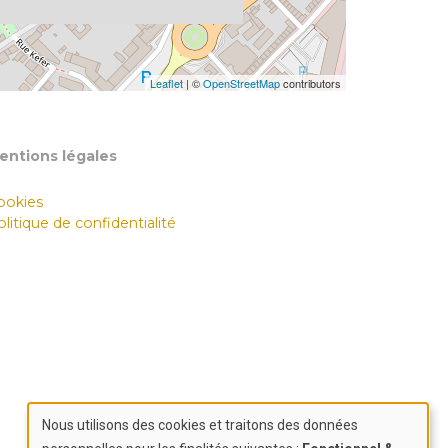
Leaflet
| ©
OpenStreetMap
contributors
entions légales
ookies
litique de confidentialité
Nous utilisons des cookies et traitons des données
Use